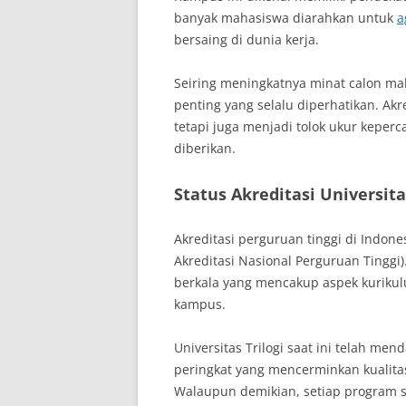
banyak mahasiswa diarahkan untuk
a
bersaing di dunia kerja.
Seiring meningkatnya minat calon maha
penting yang selalu diperhatikan. Akr
tetapi juga menjadi tolok ukur keper
diberikan.
Status Akreditasi Universita
Akreditasi perguruan tinggi di Indo
Akreditasi Nasional Perguruan Tinggi).
berkala yang mencakup aspek kurikulum,
kampus.
Universitas Trilogi
saat ini telah mend
peringkat yang mencerminkan kualita
Walaupun demikian, setiap program st