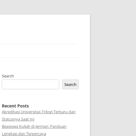
Search
Search
Recent Posts
Akreditasi Universitas Trilogi Terbaru dan
Statusnya Saat Ini
Beasiswa Kuliah di Jerman: Panduan
Lengkap dan Terpercaya