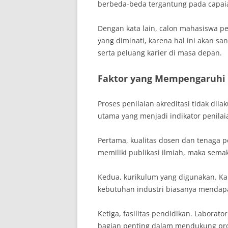
berbeda-beda tergantung pada capai
Dengan kata lain, calon mahasiswa pe
yang diminati, karena hal ini akan s
serta peluang karier di masa depan.
Faktor yang Mempengaruhi 
Proses penilaian akreditasi tidak di
utama yang menjadi indikator penilaia
Pertama, kualitas dosen dan tenaga p
memiliki publikasi ilmiah, maka semaki
Kedua, kurikulum yang digunakan. 
kebutuhan industri biasanya mendapat
Ketiga, fasilitas pendidikan. Laborato
bagian penting dalam mendukung pro