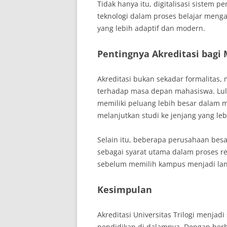
Tidak hanya itu, digitalisasi sistem
teknologi dalam proses belajar men
yang lebih adaptif dan modern.
Pentingnya Akreditasi bagi
Akreditasi bukan sekadar formalitas,
terhadap masa depan mahasiswa. Lulu
memiliki peluang lebih besar dalam
melanjutkan studi ke jenjang yang lebi
Selain itu, beberapa perusahaan besa
sebagai syarat utama dalam proses re
sebelum memilih kampus menjadi lang
Kesimpulan
Akreditasi Universitas Trilogi menjad
pendidikan di dalamnya. Dengan berb