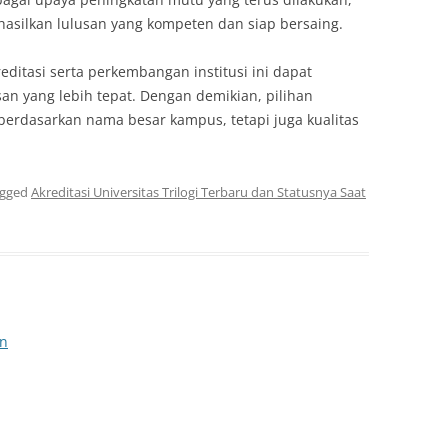
silkan lulusan yang kompeten dan siap bersaing.
itasi serta perkembangan institusi ini dapat
 yang lebih tepat. Dengan demikian, pilihan
berdasarkan nama besar kampus, tetapi juga kualitas
agged
Akreditasi Universitas Trilogi Terbaru dan Statusnya Saat
an