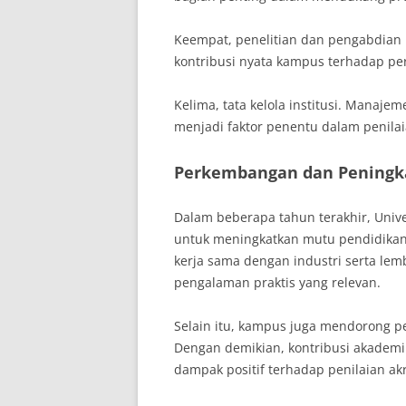
Keempat, penelitian dan pengabdian 
kontribusi nyata kampus terhadap p
Kelima, tata kelola institusi. Manaj
menjadi faktor penentu dalam penilai
Perkembangan dan Peningk
Dalam beberapa tahun terakhir,
Unive
untuk meningkatkan mutu pendidikan
kerja sama dengan industri serta le
pengalaman praktis yang relevan.
Selain itu, kampus juga mendorong p
Dengan demikian, kontribusi akademi
dampak positif terhadap penilaian ak